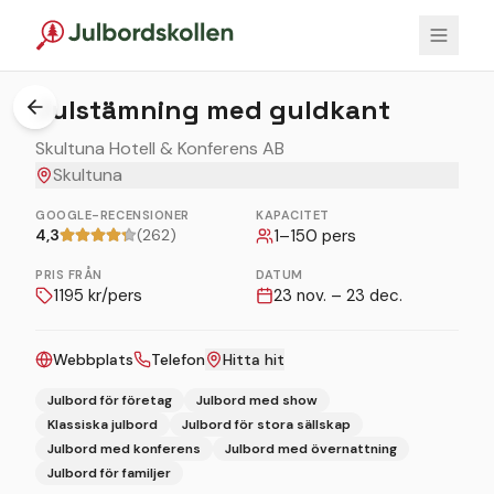
1
/
3
Julstämning med guldkant
Skultuna Hotell & Konferens AB
Skultuna
GOOGLE-RECENSIONER
KAPACITET
4,3
(262)
1
–
150
pers
PRIS FRÅN
DATUM
1195
kr/pers
23 nov. – 23 dec.
Webbplats
Telefon
Hitta hit
Julbord för företag
Julbord med show
Klassiska julbord
Julbord för stora sällskap
Julbord med konferens
Julbord med övernattning
Julbord för familjer