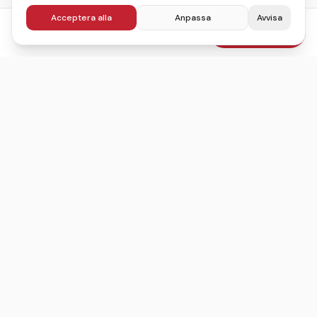
Acceptera alla
Anpassa
Avvisa
fr.
1195
kr
Boka julbord
/pers
Sveriges ledande sajt för att hitta, jämföra och boka
julbord.
©
2026
Julbordskollen
Villkor
Integritetspolicy
Användarvillkor