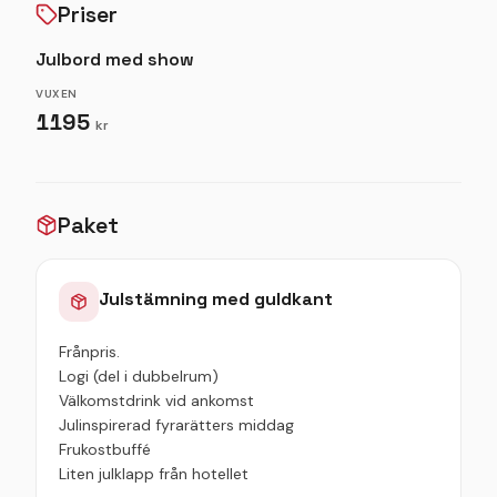
Priser
Julbord med show
VUXEN
1195
kr
Paket
Julstämning med guldkant
Frånpris.
Logi (del i dubbelrum)
Välkomstdrink vid ankomst
Julinspirerad fyrarätters middag
Frukostbuffé
Liten julklapp från hotellet