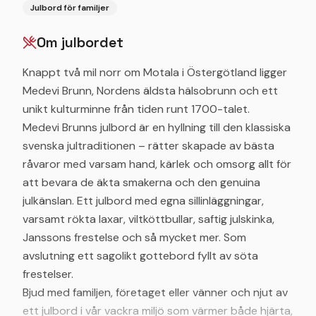
Julbord för familjer
Om julbordet
Knappt två mil norr om Motala i Östergötland ligger
Medevi Brunn, Nordens äldsta hälsobrunn och ett
unikt kulturminne från tiden runt 1700-talet.
Medevi Brunns julbord är en hyllning till den klassiska
svenska jultraditionen – rätter skapade av bästa
råvaror med varsam hand, kärlek och omsorg allt för
att bevara de äkta smakerna och den genuina
julkänslan. Ett julbord med egna sillinläggningar,
varsamt rökta laxar, viltköttbullar, saftig julskinka,
Janssons frestelse och så mycket mer. Som
avslutning ett sagolikt gottebord fyllt av söta
frestelser.
Bjud med familjen, företaget eller vänner och njut av
ett julbord i vår vackra miljö som värmer både hjärta,