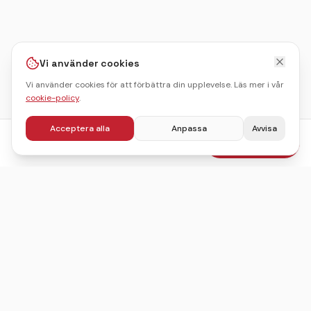
Vi använder cookies
Vi använder cookies för att förbättra din upplevelse. Läs mer i vår
cookie-policy
.
Acceptera alla
Anpassa
Avvisa
fr.
595
kr
Boka julbord
/pers
Sveriges ledande sajt för att hitta, jämföra och boka
julbord.