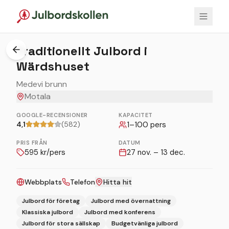
1
/
2
Traditionellt Julbord i
Wärdshuset
Medevi brunn
Motala
GOOGLE-RECENSIONER
KAPACITET
4,1
(582)
1
–
100
pers
PRIS FRÅN
DATUM
595
kr/pers
27 nov. – 13 dec.
Webbplats
Telefon
Hitta hit
Julbord för företag
Julbord med övernattning
Klassiska julbord
Julbord med konferens
Julbord för stora sällskap
Budgetvänliga julbord