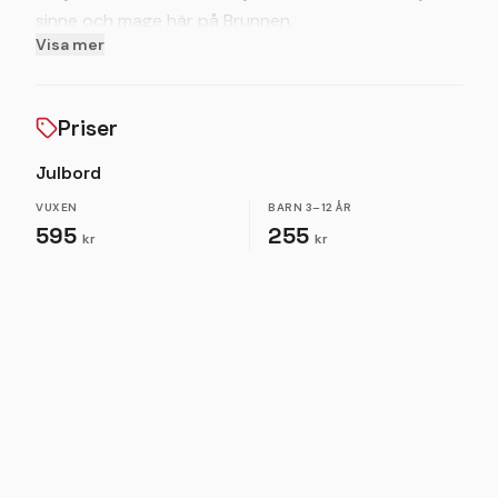
sinne och mage här på Brunnen.
Visa mer
Vår köksmästare Conny Gustafsson med personal
hälsar er varmt välkomna!
Priser
Julbord
VUXEN
BARN
3–12 ÅR
595
255
kr
kr