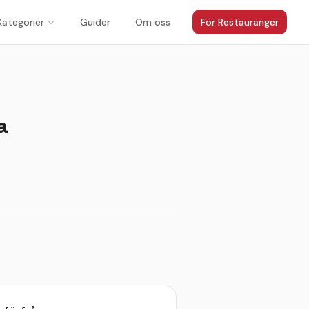
Kategorier
Guider
Om oss
För Restauranger
a