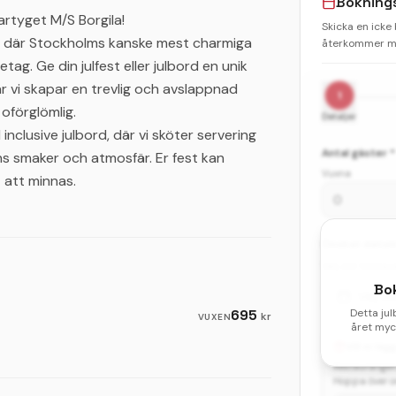
Bokning
rtyget M/S Borgila!
Skicka en icke
a, där Stockholms kanske mest charmiga
återkommer me
tag. Ge din julfest eller julbord en unik
r vi skapar en trevlig och avslappnad
1
oförglömlig.
Detaljer
inclusive julbord, där vi sköter servering
Antal gäster *
ns smaker och atmosfär. Er fest kan
Vuxna
t att minnas.
Önskat datum 
Välj ditt första
Bo
Välj d
695
Detta jul
kr
VUXEN
året myck
Vill ni lä
Restaurangen 
Hoppa över om