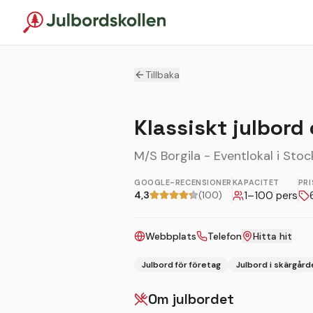
Tillbaka
Klassiskt julbord
M/S Borgila - Eventlokal i Sto
GOOGLE-RECENSIONER
KAPACITET
PRI
4,3
(100)
1
–
100
pers
Webbplats
Telefon
Hitta hit
Julbord för företag
Julbord i skärgård
Om julbordet