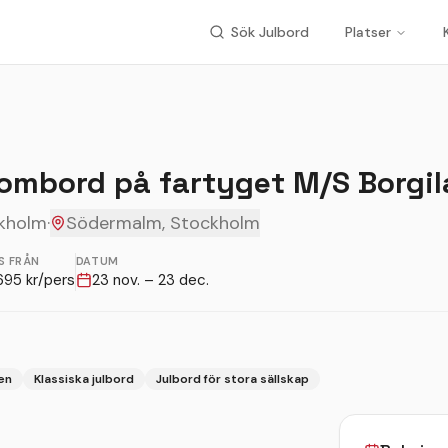
Sök Julbord
Platser
 ombord på fartyget M/S Borgil
ckholm
·
Södermalm, Stockholm
S FRÅN
DATUM
695
kr/pers
23 nov. – 23 dec.
en
Klassiska julbord
Julbord för stora sällskap