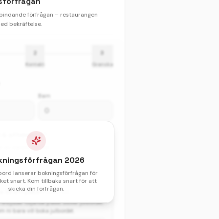
sförfrågan
 bindande förfrågan – restaurangen
d bekräftelse.
2
3
Kontakt
Granska
Barn
& sittningstid *
val av datum och tid.
kningsförfrågan
2026
atum
bord lanserar bokningsförfrågan för
et snart. Kom tillbaka snart för att
skicka din förfrågan.
gga till ett paket?
(valfritt)
erbjuder följande paket utöver julbordet.
 ni bara vill boka julbordet.