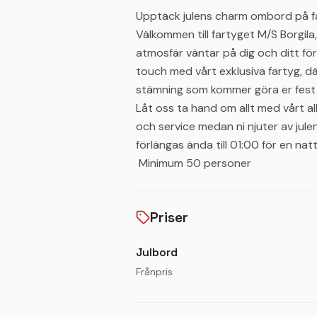
Upptäck julens charm ombord på fa
Välkommen till fartyget M/S Borgil
atmosfär väntar på dig och ditt före
touch med vårt exklusiva fartyg, dä
stämning som kommer göra er fest 
Låt oss ta hand om allt med vårt all 
och service medan ni njuter av jule
förlängas ända till 01:00 för en nat
Minimum 50 personer
Priser
Julbord
Frånpris