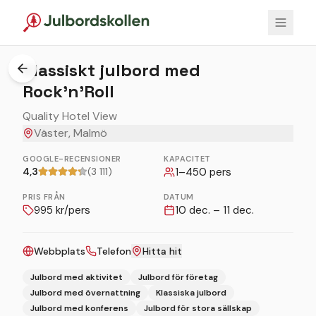
1
/
3
Klassiskt julbord med
Rock’n’Roll
Quality Hotel View
Väster, Malmö
GOOGLE-RECENSIONER
KAPACITET
4,3
(3 111)
1
–
450
pers
PRIS FRÅN
DATUM
995
kr/pers
10 dec. – 11 dec.
Webbplats
Telefon
Hitta hit
Julbord med aktivitet
Julbord för företag
Julbord med övernattning
Klassiska julbord
Julbord med konferens
Julbord för stora sällskap