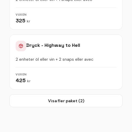
VUXEN
325
kr
Dryck - Highway to Hell
2 enheter öl eller vin + 2 snaps eller avec
VUXEN
425
kr
Visa fler paket (
2
)