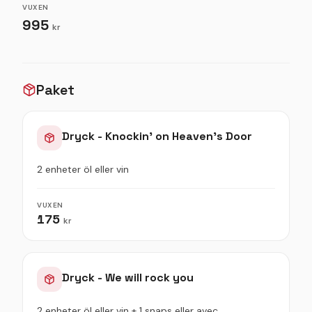
VUXEN
995
kr
Paket
Dryck - Knockin’ on Heaven’s Door
2 enheter öl eller vin
VUXEN
175
kr
Dryck - We will rock you
2 enheter öl eller vin + 1 snaps eller avec