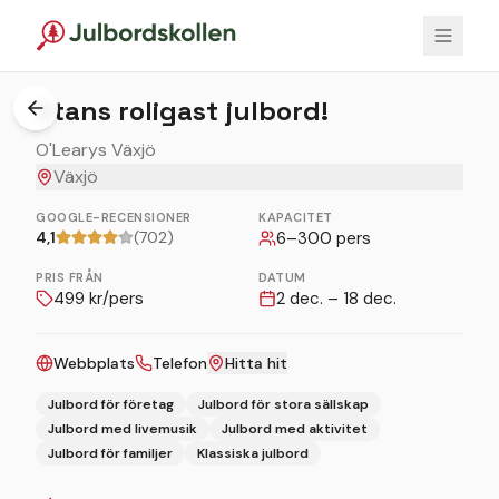
1
/
4
Stans roligast julbord!
O'Learys Växjö
Växjö
GOOGLE-RECENSIONER
KAPACITET
4,1
(702)
6
–
300
pers
PRIS FRÅN
DATUM
499
kr/pers
2 dec. – 18 dec.
Webbplats
Telefon
Hitta hit
Julbord för företag
Julbord för stora sällskap
Julbord med livemusik
Julbord med aktivitet
Julbord för familjer
Klassiska julbord