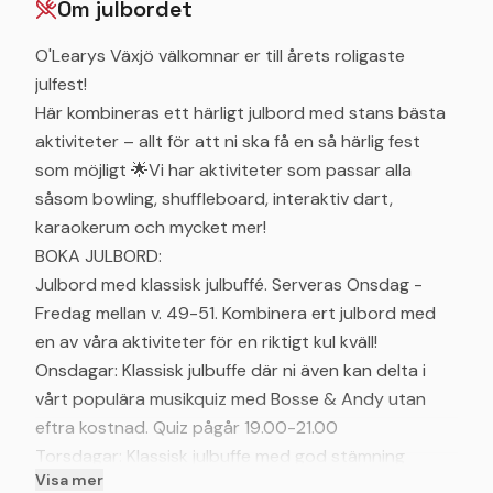
Om julbordet
O'Learys Växjö välkomnar er till årets roligaste
julfest!
Här kombineras ett härligt julbord med stans bästa
aktiviteter – allt för att ni ska få en så härlig fest
som möjligt 🌟Vi har aktiviteter som passar alla
såsom bowling, shuffleboard, interaktiv dart,
karaokerum och mycket mer!
BOKA JULBORD:
Julbord med klassisk julbuffé. Serveras Onsdag -
Fredag mellan v. 49-51. Kombinera ert julbord med
en av våra aktiviteter för en riktigt kul kväll!
Onsdagar: Klassisk julbuffe där ni även kan delta i
vårt populära musikquiz med Bosse & Andy utan
eftra kostnad. Quiz pågår 19.00-21.00
Torsdagar: Klassisk julbuffe med god stämning
Visa mer
Fredagar: Klassisk julbuffe med god stämning &