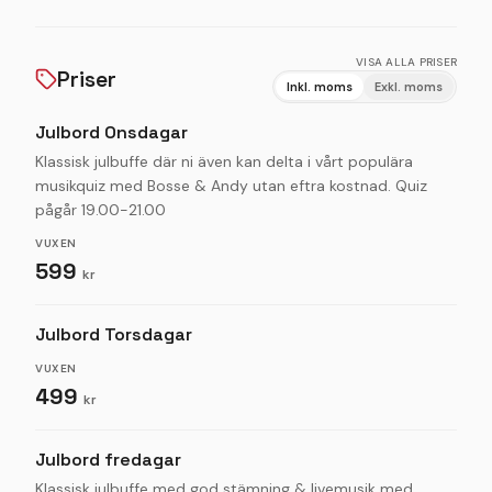
livemusik med jultrubadur kl. 19-22
Bokningsvillkor för julbord:
VISA ALLA PRISER
Priser
Vid bokning av julbord (buffé) ska antal personer i
Inkl. moms
Exkl. moms
sällskapet bekräftas 5 dagar innan besöket. Vid
Julbord Onsdagar
sällskap över 15 personer ska antal personer i
sällskapet bekräftas senast 3 veckor innan besöket.
Klassisk julbuffe där ni även kan delta i vårt populära
musikquiz med Bosse & Andy utan eftra kostnad. Quiz
Vid senare avhopp kan vi komma att debitera en
pågår 19.00-21.00
avgift.
VUXEN
Julbordspris för barn: 0-12 år 99kr
599
kr
Julbord Torsdagar
VUXEN
499
kr
Julbord fredagar
Klassisk julbuffe med god stämning & livemusik med