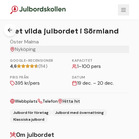
1
/
4
Det vilda julbordet i Sörmland
Öster Malma
Nyköping
GOOGLE-RECENSIONER
KAPACITET
4,6
(114)
1
–
100
pers
PRIS FRÅN
DATUM
395
kr/pers
19 dec. – 20 dec.
Webbplats
Telefon
Hitta hit
Julbord för företag
Julbord med övernattning
Klassiska julbord
Om julbordet