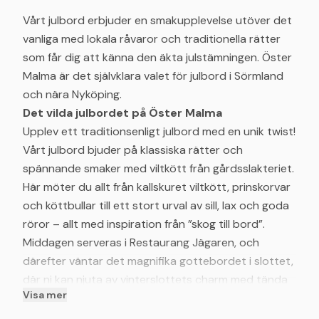
Vårt julbord erbjuder en smakupplevelse utöver det
vanliga med lokala råvaror och traditionella rätter
som får dig att känna den äkta julstämningen. Öster
Malma är det självklara valet för julbord i Sörmland
och nära Nyköping.
Det vilda julbordet på Öster Malma
Upplev ett traditionsenligt julbord med en unik twist!
Vårt julbord bjuder på klassiska rätter och
spännande smaker med viltkött från gårdsslakteriet.
Här möter du allt från kallskuret viltkött, prinskorvar
och köttbullar till ett stort urval av sill, lax och goda
röror – allt med inspiration från ”skog till bord”.
Middagen serveras i Restaurang Jägaren, och
därefter väntar det magnifika gottebordet i slottet,
där ni kan njuta av vinterslottets charm med tända
Visa mer
ljus, en sprakande brasa och öppna Jaktpuben.
Perfekt för släkt, vänner eller kollegor!