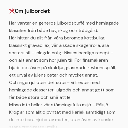
Om julbordet
Här väntar en generös julbordsbuffé med hemlagade
klassiker från både hav, skog och trädgård.
Här hittar du allt från våra berömda köttbullar,
klassiskt gravad lax, vår älskade skagenröra, alla
sorters sill – inlagda enligt Nisses hemliga recept -
och allt annat som hör julen till. För finsmakaren
bjuds det även på skaldjur, glaserade revbensspjäll,
ett urval av julens ostar och mycket annat.
Och ingen jul utan det söta – vi frestar med
hemlagade desserter, julgodis och annat gott som
får både stora och små att le.
Missa inte heller vår stämningsfulla miljö – Pålsjö
Krog är som alltid pyntat med kärlek samtidigt som
du inte bara njuter av maten, utan även av kanske
stans trevligaste utsikt.