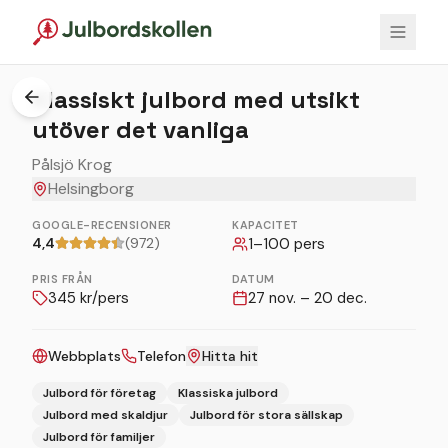
1
/
7
Klassiskt julbord med utsikt
utöver det vanliga
Pålsjö Krog
Helsingborg
GOOGLE-RECENSIONER
KAPACITET
4,4
(972)
1
–
100
pers
PRIS FRÅN
DATUM
345
kr/pers
27 nov. – 20 dec.
Webbplats
Telefon
Hitta hit
Julbord för företag
Klassiska julbord
Julbord med skaldjur
Julbord för stora sällskap
Julbord för familjer