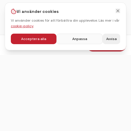
Vi använder cookies
Vi använder cookies för att förbättra din upplevelse. Läs mer i vår
cookie-policy
.
Acceptera alla
Anpassa
Avvisa
fr.
695
kr
Boka julbord
/pers
Sveriges ledande sajt för att hitta, jämföra och boka
julbord.