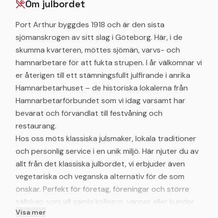
Om julbordet
Port Arthur byggdes 1918 och är den sista
sjömanskrogen av sitt slag i Göteborg. Här, i de
skumma kvarteren, möttes sjömän, varvs- och
hamnarbetare för att fukta strupen. I år välkomnar vi
er återigen till ett stämningsfullt julfirande i anrika
Hamnarbetarhuset – de historiska lokalerna från
Hamnarbetarförbundet som vi idag varsamt har
bevarat och förvandlat till festvåning och
restaurang.
Hos oss möts klassiska julsmaker, lokala traditioner
och personlig service i en unik miljö. Här njuter du av
allt från det klassiska julbordet, vi erbjuder även
vegetariska och veganska alternativ för de som
önskar. Perfekt för företag, föreningar och större
sällskap som vill samla kollegor, vänner eller kunder
Visa mer
till en oförglömlig kväll. Hos oss har du även möjlighet