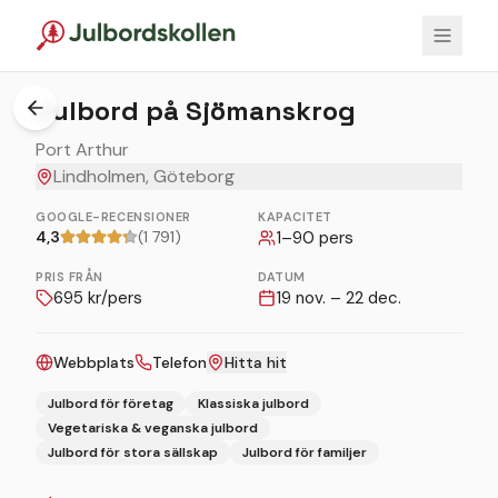
Julbord på Sjömanskrog
Port Arthur
Lindholmen, Göteborg
GOOGLE-RECENSIONER
KAPACITET
4,3
(1 791)
1
–
90
pers
PRIS FRÅN
DATUM
695
kr/pers
19 nov. – 22 dec.
Webbplats
Telefon
Hitta hit
Julbord för företag
Klassiska julbord
Vegetariska & veganska julbord
Julbord för stora sällskap
Julbord för familjer