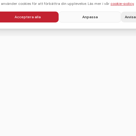
i använder cookies för att förbättra din upplevelse. Läs mer i vår
cookie-policy
.
Acceptera alla
Anpassa
Avvisa
Villkor
Integritetspolicy
Användarvillkor
Cookie-policy
Sitemap