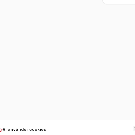
juder vi möjligheten att boka privata
ot grupper från 60 personer och erbjuder
 och jultallrik i flera serveringar.
äkta julstämning – välkommen till
Vi använder cookies