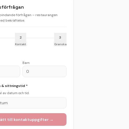
sförfrågan
 bindande förfrågan – restaurangen
d bekräftelse.
2
3
Kontakt
Granska
Barn
& sittningstid *
val av datum och tid.
atum
ätt till kontaktuppgifter →