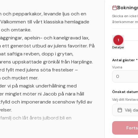
Bokning
n och pepparkakor, levande ljus och en
Skicka en icke
. Välkommen till vårt klassiska hemlagade
återkommer me
t och omtanke.
läggningar, apelsin- och kanelgravad lax,
1
h ett generöst utbud av julens favoriter. På
Detaljer
t saftiga revben, dopp i grytan,
Antal gäster *
arens uppskattade grönkål från Harplinge.
Vuxna
 fyllt med julens söta frestelser –
lta och mycket mer.
uder vi på magisk underhållning med
Önskat datum 
r minglet möter ni Jacob på nära håll
Välj ditt första
rtfylld och imponerande scenshow fylld av
elser.
Välj d
familj och låt årets julbord bli en
Forts
 även förmånliga paket med övernattning