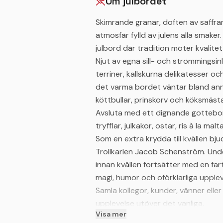
Om julbordet
Skimrande granar, doften av saffra
atmosfär fylld av julens alla smaker
julbord där tradition möter kvalite
Njut av egna sill- och strömmingsin
terriner, kallskurna delikatesser oc
det varma bordet väntar bland anna
köttbullar, prinskorv och köksmäst
Avsluta med ett dignande gottebord
tryfflar, julkakor, ostar, ris à la ma
Som en extra krydda till kvällen bj
Trollkarlen Jacob Schenström. Unde
innan kvällen fortsätter med en fa
magi, humor och oförklarliga upplev
Samla kollegor, kunder, vänner eller 
upplevelse utöver det vanliga.
Visa mer
Vill du stanna längre? Vi erbjuder