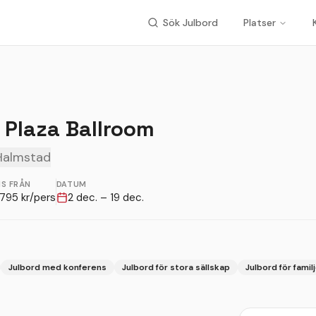
Sök Julbord
Platser
 Plaza Ballroom
Halmstad
IS FRÅN
DATUM
795
kr/pers
2 dec. – 19 dec.
Julbord med konferens
Julbord för stora sällskap
Julbord för famil