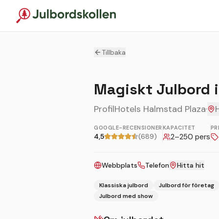
Tillbaka
Magiskt Julbord i
ProfilHotels Halmstad Plaza
·
GOOGLE-RECENSIONER
KAPACITET
PR
4,5
(689)
2
–
250
pers
Webbplats
Telefon
Hitta hit
Klassiska julbord
Julbord för företag
Julbord med show