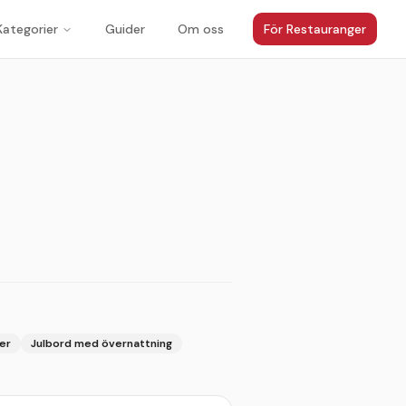
Kategorier
Guider
Om oss
För Restauranger
1
/
8
jer
Julbord med övernattning