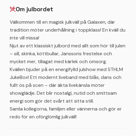
Om julbordet
Välkommen till en magisk julkväll på Galaxen, där
tradition möter underhållning i toppklass! En kväll du
inte vill missa!
Njut av ett klassiskt julbord med allt som hör till julen
– sill, skinka, köttbullar, Janssons frestelse och
mycket mer, tillagat med kärlek och omsorg.
Kvällen bjuder på en energifylld julshow med STHLM
JukeBox! Ett modernt liveband med blås, dans och
fullt ös på scen – där äkta livekänsla möter
showglädje. Det blir nostalgi, nutid och smittsam
energi som gör det svårt att sitta still.
Samla kollegorna, familjen eller vännerna och gör er
redo för en oförglömlig julkväll!