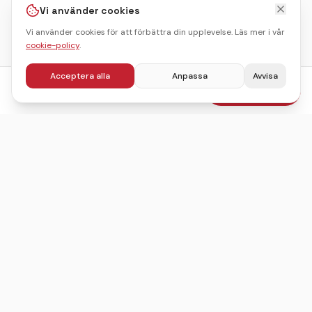
Vi använder cookies
Vi använder cookies för att förbättra din upplevelse. Läs mer i vår
cookie-policy
.
Acceptera alla
Anpassa
Avvisa
fr.
895
kr
Boka julbord
/pers
Sveriges ledande sajt för att hitta, jämföra och boka
julbord.
©
2026
Julbordskollen