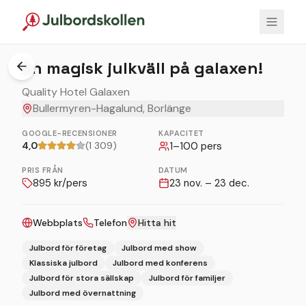
1
/
2
En magisk julkväll på galaxen!
Quality Hotel Galaxen
Bullermyren-Hagalund, Borlänge
GOOGLE-RECENSIONER
KAPACITET
4,0
(1 309)
1
–
100
pers
PRIS FRÅN
DATUM
895
kr/pers
23 nov. – 23 dec.
Webbplats
Telefon
Hitta hit
Julbord för företag
Julbord med show
Klassiska julbord
Julbord med konferens
Julbord för stora sällskap
Julbord för familjer
Julbord med övernattning