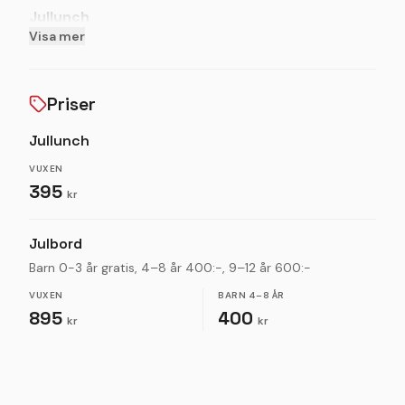
Jullunch
Visa mer
En lyxigare 3-rätters jullunch serveras tisdag–
fredag. Starta med sill, fortsätt med en varmrätt
som minner om julens smaker och avsluta med en
Priser
liten dessert till kaffet.
Jullunch
VUXEN
395
kr
Julbord
Barn 0-3 år gratis, 4–8 år 400:-, 9–12 år 600:-
VUXEN
BARN
4–8 ÅR
895
400
kr
kr