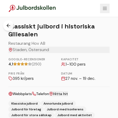
Klassiskt julbord i historiska
Gillesalen
Restaurang Hov AB
Staden, Östersund
GOOGLE-RECENSIONER
KAPACITET
4,1
(250)
1
–
100
pers
PRIS FRÅN
DATUM
395
kr/pers
27 nov. – 19 dec.
Webbplats
Telefon
Hitta hit
Klassiska julbord
Annorlunda julbord
Julbord för företag
Julbord med konferens
Julbord för stora sällskap
Julbord med aktivitet