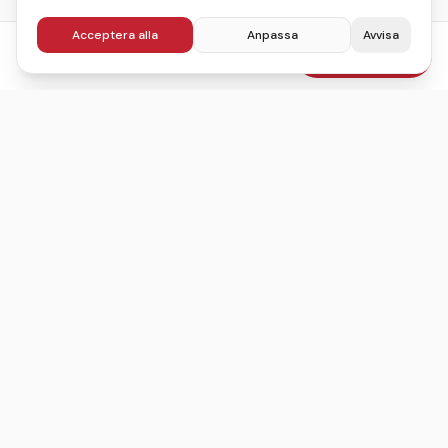
Acceptera alla
Anpassa
Avvisa
fr.
595
kr
Boka julbord
/pers
Sveriges ledande sajt för att hitta, jämföra och boka
julbord.
©
2026
Julbordskollen
Villkor
Integritetspolicy