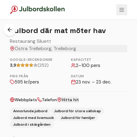
1
/
3
Julbord där mat möter hav
Restaurang Siluett
Östra Trelleborg, Trelleborg
GOOGLE-RECENSIONER
KAPACITET
3,9
(252)
2
–
100
pers
PRIS FRÅN
DATUM
595
kr/pers
23 nov. – 23 dec.
Webbplats
Telefon
Hitta hit
Annorlunda julbord
Julbord för stora sällskap
Julbord med livemusik
Julbord för familjer
Julbord i skärgården