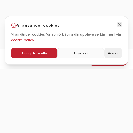
Vi använder cookies
Vi använder cookies för att förbättra din upplevelse. Läs mer i vår
cookie-policy
.
Acceptera alla
Anpassa
Avvisa
fr.
595
kr
Boka julbord
/pers
Sveriges ledande sajt för att hitta, jämföra och boka
julbord.