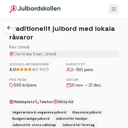
Traditionellt julbord med lokala
råvaror
Rex Umeå
Centrala Stan, Umeå
GOOGLE-RECENSIONER
KAPACITET
4,0
(1 547)
2
–
150
pers
PRIS FRÅN
DATUM
595
kr/pers
21 nov. – 21 dec.
Webbplats
Telefon
Hitta hit
Vegetariska & veganska julbord
Klassiska julbord
Budgetvänliga julbord
Julbord för familjer
Julbord för stora sällskap
Julbord för företag