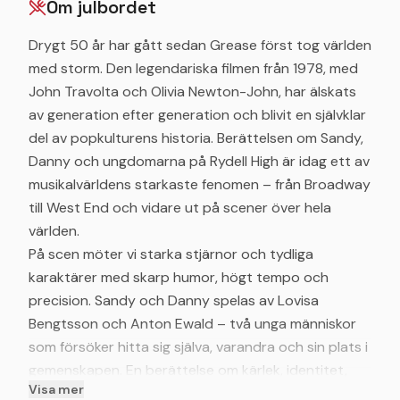
Om julbordet
Drygt 50 år har gått sedan Grease först tog världen
med storm. Den legendariska filmen från 1978, med
John Travolta och Olivia Newton-John, har älskats
av generation efter generation och blivit en självklar
del av popkulturens historia. Berättelsen om Sandy,
Danny och ungdomarna på Rydell High är idag ett av
musikalvärldens starkaste fenomen – från Broadway
till West End och vidare ut på scener över hela
världen.
På scen möter vi starka stjärnor och tydliga
karaktärer med skarp humor, högt tempo och
precision. Sandy och Danny spelas av Lovisa
Bengtsson och Anton Ewald – två unga människor
som försöker hitta sig själva, varandra och sin plats i
gemenskapen. En berättelse om kärlek, identitet,
Visa mer
vänskap och modet att våga vara den man är – lika