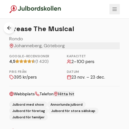
Grease The Musical
Rondo
Johanneberg, Göteborg
GOOGLE-RECENSIONER
KAPACITET
4,5
(1 420)
2
–
100
pers
PRIS FRÅN
DATUM
395
kr/pers
23 nov. – 23 dec.
Webbplats
Telefon
Hitta hit
Julbord med show
Annorlunda julbord
Julbord för företag
Julbord för stora sällskap
Julbord för familjer