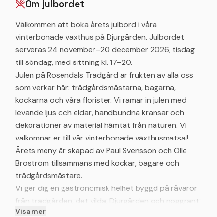
Om julbordet
Välkommen att boka årets julbord i våra
vinterbonade växthus på Djurgården. Julbordet
serveras 24 november–20 december 2026, tisdag
till söndag, med sittning kl. 17–20.
Julen på Rosendals Trädgård är frukten av alla oss
som verkar här: trädgårdsmästarna, bagarna,
kockarna och våra florister. Vi ramar in julen med
levande ljus och eldar, handbundna kransar och
dekorationer av material hämtat från naturen. Vi
välkomnar er till vår vinterbonade växthusmatsal!
Årets meny är skapad av Paul Svensson och Olle
Broström tillsammans med kockar, bagare och
trädgårdsmästare.
Vi ger dig en gastronomisk helhet byggd på råvaror
från trädgården, det vilda, Djurgården och noggrant
Visa mer
utvalda lokala producenter.