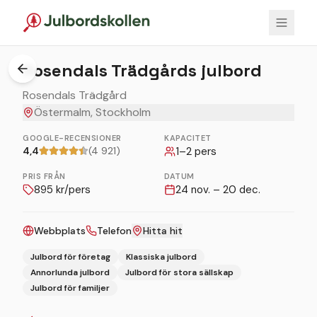
1
/
3
Rosendals Trädgårds julbord
Rosendals Trädgård
Östermalm, Stockholm
GOOGLE-RECENSIONER
KAPACITET
4,4
(4 921)
1
–
2
pers
PRIS FRÅN
DATUM
895
kr/pers
24 nov. – 20 dec.
Webbplats
Telefon
Hitta hit
Julbord för företag
Klassiska julbord
Annorlunda julbord
Julbord för stora sällskap
Julbord för familjer