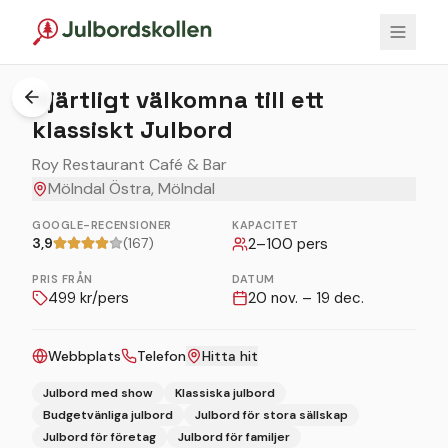
Hjärtligt välkomna till ett
klassiskt Julbord
Roy Restaurant Café & Bar
Mölndal Östra, Mölndal
GOOGLE-RECENSIONER
KAPACITET
3,9
(167)
2
–
100
pers
PRIS FRÅN
DATUM
499
kr/pers
20 nov. – 19 dec.
Webbplats
Telefon
Hitta hit
Julbord med show
Klassiska julbord
Budgetvänliga julbord
Julbord för stora sällskap
Julbord för företag
Julbord för familjer