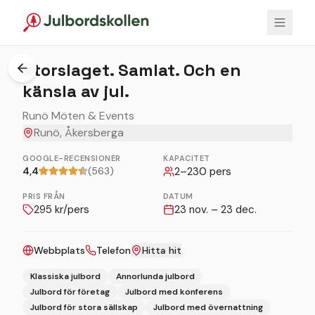
1
/
6
Storslaget. Samlat. Och en
känsla av jul.
Runö Möten & Events
Runö, Åkersberga
GOOGLE-RECENSIONER
KAPACITET
4,4
(563)
2
–
230
pers
PRIS FRÅN
DATUM
295
kr/pers
23 nov. – 23 dec.
Webbplats
Telefon
Hitta hit
Klassiska julbord
Annorlunda julbord
Julbord för företag
Julbord med konferens
Julbord för stora sällskap
Julbord med övernattning