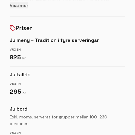
Visa mer
serverar vi julbord till större sällskap och en julmeny
till de mindre. Välkommen och skapa en minnesvärd
kväll tillsammans hos oss!
Priser
Julmeny – Tradition i fyra serveringar
VUXEN
825
kr
Jultallrik
VUXEN
295
kr
Julbord
Exkl. moms. serveras för grupper mellan 100-230
personer.
VUXEN