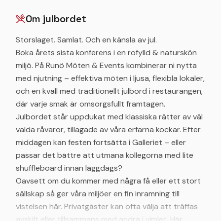
Om julbordet
Storslaget. Samlat. Och en känsla av jul.
Boka årets sista konferens i en rofylld & naturskön
miljö. På Runö Möten & Events kombinerar ni nytta
med njutning – effektiva möten i ljusa, flexibla lokaler,
och en kväll med traditionellt julbord i restaurangen,
där varje smak är omsorgsfullt framtagen.
Julbordet står uppdukat med klassiska rätter av väl
valda råvaror, tillagade av våra erfarna kockar. Efter
middagen kan festen fortsätta i Galleriet – eller
passar det bättre att utmana kollegorna med lite
shuffleboard innan läggdags?
Oavsett om du kommer med några få eller ett stort
sällskap så ger våra miljöer en fin inramning till
vistelsen här. Privatgäster kan ofta välja att träffas
avskilt eller tillsammans med andra i vimlet. Här