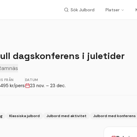
Sök Julbord
Platser
ll dagskonferens i juletider
Ramnäs
IS FRÅN
DATUM
495
kr/pers
23 nov. – 23 dec.
ag
Klassiska julbord
Julbord med aktivitet
Julbord med konferens