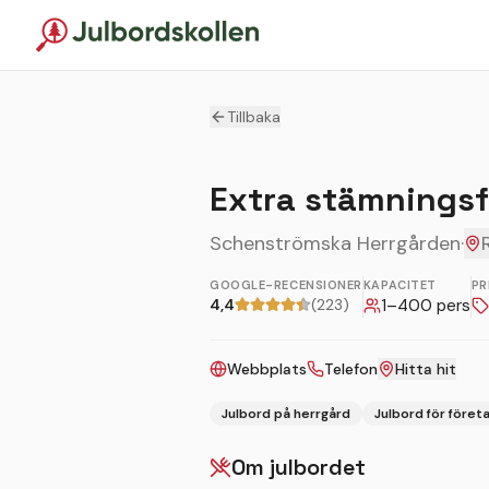
Tillbaka
Extra stämningsfu
Schenströmska Herrgården
·
GOOGLE-RECENSIONER
KAPACITET
PR
4,4
(223)
1
–
400
pers
Webbplats
Telefon
Hitta hit
Julbord på herrgård
Julbord för föret
Om julbordet