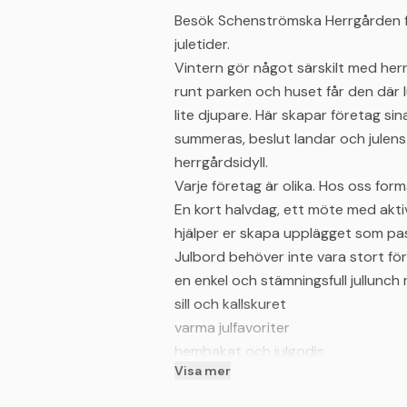
Besök Schenströmska Herrgården fö
juletider.
Vintern gör något särskilt med herr
runt parken och huset får den där
lite djupare. Här skapar företag sin
summeras, beslut landar och julens 
herrgårdsidyll.
Varje företag är olika. Hos oss for
En kort halvdag, ett möte med aktivi
hjälper er skapa upplägget som pass
Julbord behöver inte vara stort för
en enkel och stämningsfull jullunch
sill och kallskuret
varma julfavoriter
hembakat och julgodis
Visa mer
Perfekt för företag som önskar en s
utan stress.