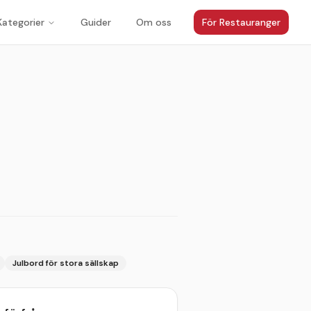
Kategorier
Guider
Om oss
För Restauranger
1
/
4
Julbord för stora sällskap