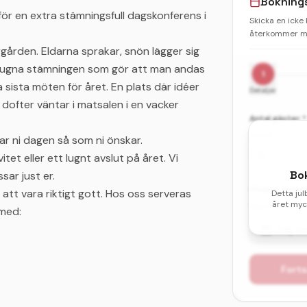
Bokning
r en extra stämningsfull dagskonferens i
Skicka en icke
återkommer me
gården. Eldarna sprakar, snön lägger sig
 lugna stämningen som gör att man andas
1
a sista möten för året. En plats där idéer
Detaljer
dofter väntar i matsalen i en vacker
Antal gäster *
Vuxna
mar ni dagen så som ni önskar.
tet eller ett lugnt avslut på året. Vi
Bo
ar just er.
Önskat datum 
 att vara riktigt gott. Hos oss serveras
Detta jul
året myck
Välj ditt första
 med:
Välj d
Forts
makfull, avskalad och lugn julupplevelse –