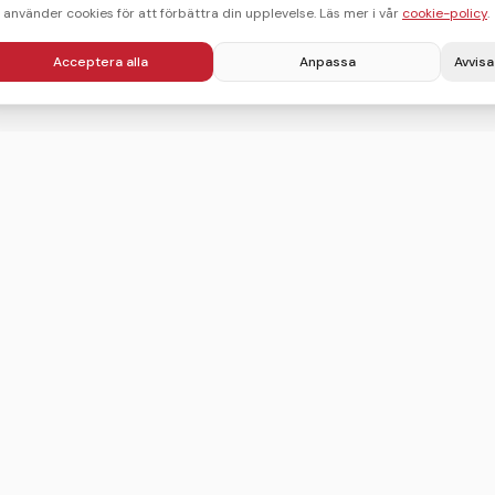
i använder cookies för att förbättra din upplevelse. Läs mer i vår
cookie-policy
.
Acceptera alla
Anpassa
Avvisa
Villkor
Integritetspolicy
Användarvillkor
Cookie-policy
Sitemap