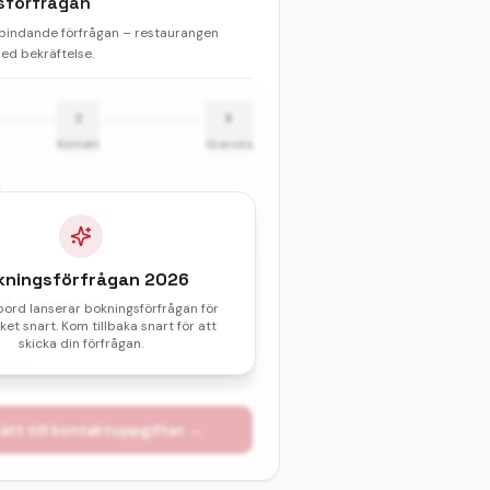
sförfrågan
 bindande förfrågan – restaurangen
d bekräftelse.
2
3
Kontakt
Granska
Barn
kningsförfrågan
2026
& sittningstid *
bord lanserar bokningsförfrågan för
et snart. Kom tillbaka snart för att
val av datum och tid.
skicka din förfrågan.
atum
ätt till kontaktuppgifter →