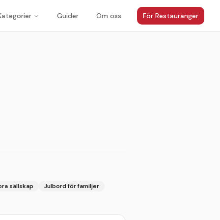
Kategorier
Guider
Om oss
För Restauranger
1
/
3
ora sällskap
Julbord för familjer