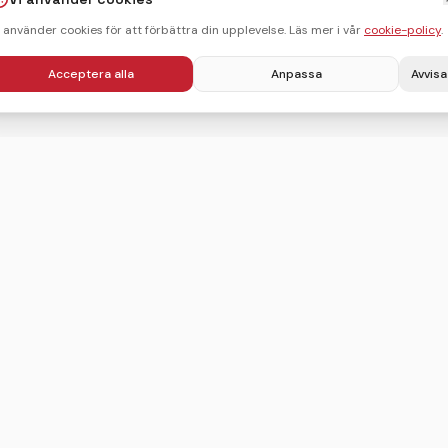
i använder cookies för att förbättra din upplevelse. Läs mer i vår
cookie-policy
.
Acceptera alla
Anpassa
Avvisa
Villkor
Integritetspolicy
Användarvillkor
Cookie-policy
Sitemap