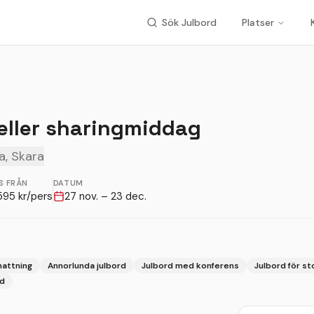
Sök Julbord
Platser
 eller sharingmiddag
a, Skara
S FRÅN
DATUM
595
kr/pers
27 nov. – 23 dec.
nattning
Annorlunda julbord
Julbord med konferens
Julbord för st
rd