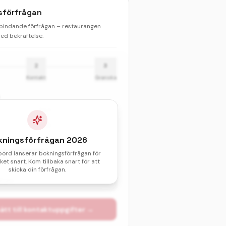
sförfrågan
 bindande förfrågan – restaurangen
d bekräftelse.
2
3
Kontakt
Granska
Barn
kningsförfrågan
2026
& sittningstid *
bord lanserar bokningsförfrågan för
et snart. Kom tillbaka snart för att
val av datum och tid.
skicka din förfrågan.
atum
ätt till kontaktuppgifter →