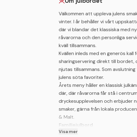
Om julbordet
Välkommen att uppleva julens sma
vinter. I år behåller vi vårt uppsk
där vi blandar det klassiska med ny
råvarorna och den personliga serv
kväll tillsammans.
Kvällen inleds med en generös kall f
sharingservering direkt till bordet,
njutas tillsammans. Som avslutning 
julens söta favoriter.
Årets meny håller en klassisk julk
där, där råvarorna får stå i centru
dryckesupplevelsen och erbjuder n
smaker, gärna från lokala produc
& Malt.
Familjejulbord
Visa mer
Välkomna att uppleva julens magi t