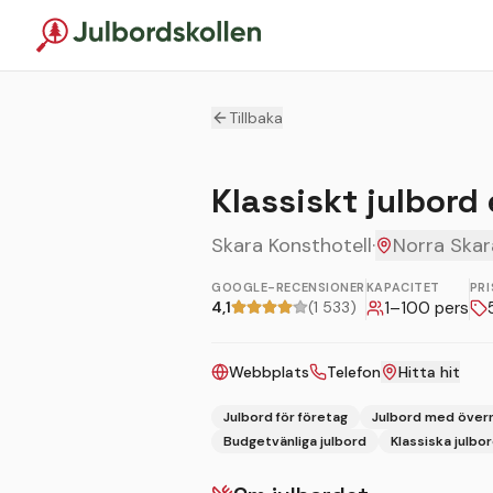
Tillbaka
Klassiskt julbord
Skara Konsthotell
·
Norra Skar
GOOGLE-RECENSIONER
KAPACITET
PRI
4,1
(1 533)
1
–
100
pers
Webbplats
Telefon
Hitta hit
Julbord för företag
Julbord med över
Budgetvänliga julbord
Klassiska julbo