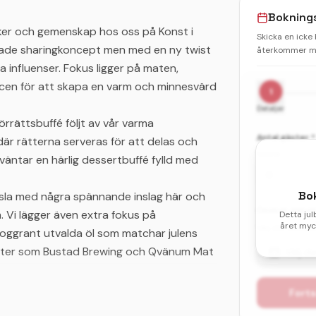
Bokning
ker och gemenskap hos oss på Konst i
Skicka en icke
attade sharingkoncept men med en ny twist
återkommer me
a influenser. Fokus ligger på maten,
icen för att skapa en varm och minnesvärd
1
Detaljer
örrättsbuffé följt av vår varma
Antal gäster *
 där rätterna serveras för att delas och
Vuxna
väntar en härlig dessertbuffé fylld med
Bo
änsla med några spännande inslag här och
Önskat datum 
m. Vi lägger även extra fokus på
Detta jul
året myck
Välj ditt första
oggrant utvalda öl som matchar julens
enter som Bustad Brewing och Qvänum Mat
Välj d
Forts
illsammans med oss! Under tre utvalda