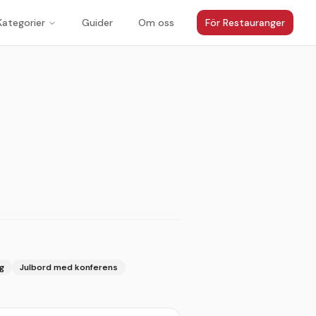
Kategorier
Guider
Om oss
För Restauranger
1
/
3
ag
Julbord med konferens