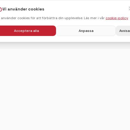
Vi använder cookies
i använder cookies för att förbättra din upplevelse. Läs mer i vår
cookie-policy
.
Acceptera alla
Anpassa
Avvisa
Villkor
Integritetspolicy
Användarvillkor
Cookie-policy
Sitemap