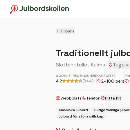
Tillbaka
Traditionellt julb
Slottshotellet Kalmar
·
Tegelv
GOOGLE-RECENSIONER
KAPACITET
PR
4,2
(844)
2
–
100
pers
Webbplats
Telefon
Hitta hit
Klassiska julbord
Budgetvänliga julbo
Julbord för stora sällskap