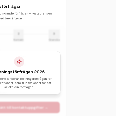
sförfrågan
 bindande förfrågan – restaurangen
d bekräftelse.
2
3
Kontakt
Granska
Barn
kningsförfrågan
2026
& sittningstid *
bord lanserar bokningsförfrågan för
et snart. Kom tillbaka snart för att
val av datum och tid.
skicka din förfrågan.
atum
ätt till kontaktuppgifter →