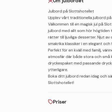
Om julbordet
Julbord på Slottshotellet
Upplev vårt traditionella julbord på
Välkommen till en magisk jul på Slot
julbord med allt som hör högtiden ti
rätter till ljuvliga desserter. Njut 
smakrika klassiker i en elegant och fe
Perfekt för en kväll med familj, vänn
atmosfär där både stora och små k
dryckespaket med passande dryck oc
ytterligare.
Boka ditt julbord redan idag och säkr
Slottshotellet!
Priser