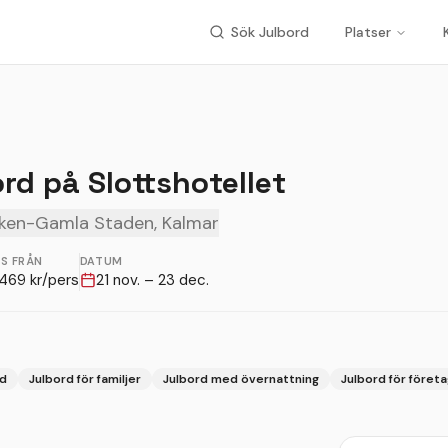
Sök Julbord
Platser
ord på Slottshotellet
iken-Gamla Staden, Kalmar
IS FRÅN
DATUM
469
kr/pers
21 nov. – 23 dec.
rd
Julbord för familjer
Julbord med övernattning
Julbord för föret