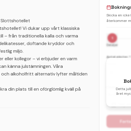
Bokning
Skicka en icke
 Slottshotellet
återkommer me
tshotellet! Vi dukar upp vårt klassiska
ll – från traditionella kalla och varma
1
av delikatesser, doftande kryddor och
Detaljer
stlig miljö.
Antal gäster *
er eller kollegor – vi erbjuder en varm
Vuxna
an känna julstämningen. Våra
h alkoholfritt alternativ lyfter måltiden
Bo
Önskat datum 
a din plats till en oförglömlig kväll på
Detta jul
året myck
Välj ditt första
Välj d
Forts