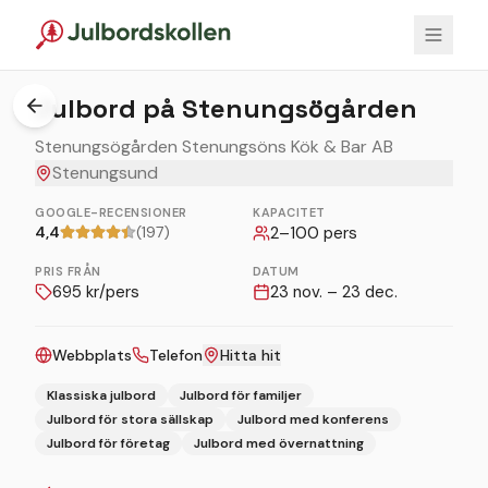
1
/
5
Julbord på Stenungsögården
Stenungsögården Stenungsöns Kök & Bar AB
Stenungsund
GOOGLE-RECENSIONER
KAPACITET
4,4
(197)
2
–
100
pers
PRIS FRÅN
DATUM
695
kr/pers
23 nov. – 23 dec.
Webbplats
Telefon
Hitta hit
Klassiska julbord
Julbord för familjer
Julbord för stora sällskap
Julbord med konferens
Julbord för företag
Julbord med övernattning