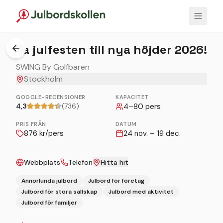
1
/
4
Ta julfesten till nya höjder 2026!
SWING By Golfbaren
Stockholm
GOOGLE-RECENSIONER
KAPACITET
4,3
(736)
4
–
80
pers
PRIS FRÅN
DATUM
876
kr/pers
24 nov. – 19 dec.
Webbplats
Telefon
Hitta hit
Annorlunda julbord
Julbord för företag
Julbord för stora sällskap
Julbord med aktivitet
Julbord för familjer