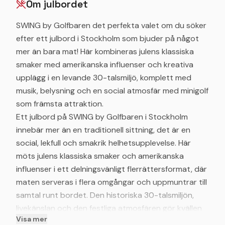
Om julbordet
SWING by Golfbaren det perfekta valet om du söker
efter ett julbord i Stockholm som bjuder på något
mer än bara mat! Här kombineras julens klassiska
smaker med amerikanska influenser och kreativa
upplägg i en levande 30-talsmiljö, komplett med
musik, belysning och en social atmosfär med minigolf
som främsta attraktion.
Ett julbord på SWING by Golfbaren i Stockholm
innebär mer än en traditionell sittning, det är en
social, lekfull och smakrik helhetsupplevelse. Här
möts julens klassiska smaker och amerikanska
influenser i ett delningsvänligt flerrättersformat, där
maten serveras i flera omgångar och uppmuntrar till
samtal runt bordet. Den historiska 30-talsmiljön,
livekänslan och den festliga atmosfären gör kvällen
Visa mer
både stämningsfull och avslappnad.