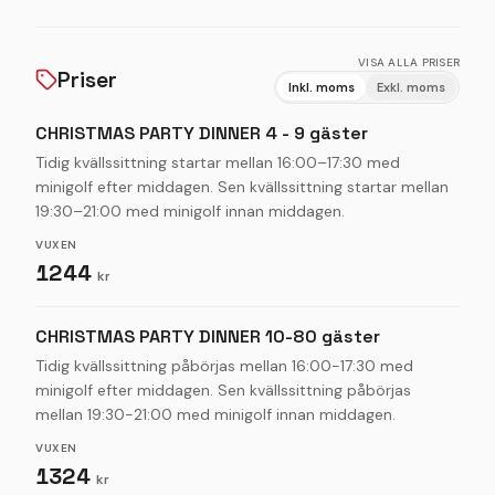
Innan julbordet eller när ni är mätta och belåtna
efteråt väntar kvällens andra del: minigolf med
VISA ALLA PRISER
Priser
tävlingsmoment. Oavsett om ni vill spela för skojs
Inkl. moms
Exkl. moms
skull, utmana kollegor i ett inofficiellt
CHRISTMAS PARTY DINNER 4 - 9 gäster
klubbmästerskap eller gå all-in på tävlingsupplägg,
skapar aktiviteten energi, skratt och nya minnen.
Tidig kvällssittning startar mellan 16:00–17:30 med
minigolf efter middagen. Sen kvällssittning startar mellan
Välj Christmas Party Lunch eller Christmas Party
19:30–21:00 med minigolf innan middagen.
Dinner, med eller utan minigolf, eller kombinera allt
VUXEN
för en fullständig julupplevelse. Perfekt för företag,
1244
team, familjer, vänner och grupper som vill göra
kr
julbordet i Stockholm till något alldeles extra.
CHRISTMAS PARTY DINNER 10-80 gäster
Tidig kvällssittning påbörjas mellan 16:00-17:30 med
minigolf efter middagen. Sen kvällssittning påbörjas
mellan 19:30-21:00 med minigolf innan middagen.
VUXEN
1324
kr