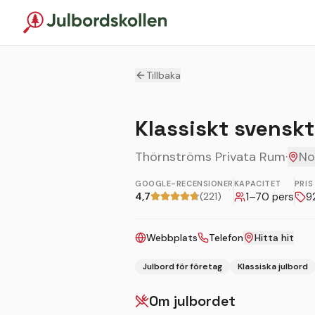
Tillbaka
Klassiskt svenskt
Thörnströms Privata Rum
·
No
GOOGLE-RECENSIONER
KAPACITET
PRIS
4,7
(221)
1
–
70
pers
9
Webbplats
Telefon
Hitta hit
Julbord för företag
Klassiska julbord
Om julbordet