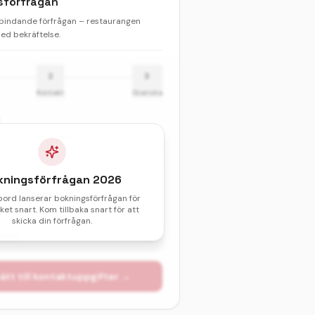
sförfrågan
 bindande förfrågan – restaurangen
d bekräftelse.
2
3
Kontakt
Granska
Barn
kningsförfrågan
2026
& sittningstid *
bord lanserar bokningsförfrågan för
et snart. Kom tillbaka snart för att
val av datum och tid.
skicka din förfrågan.
atum
ätt till kontaktuppgifter →