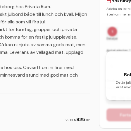
Bokning
Göteborg hos Privata Rum.
Skicka en icke
kt julbord både till lunch och kväll. Miljön
återkommer me
 alla som vill fira jul.
kt för företag, grupper och privata
1
ch komma för en festlig julupplevelse.
Detaljer
 Då kan ni njuta av samma goda mat, men
Antal gäster *
emma. Leverans av vällagad mat, upplagd
Vuxna
e hos oss. Oavsett om ni firar med
Bo
ni en minnesvärd stund med god mat och
Önskat datum 
Detta jul
året myck
Välj ditt första
Välj d
Forts
925
kr
VUXEN