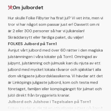
Om julbordet
Hur skulle Folke Filbyter ha firat jul? Vi vet inte, men vi
tror vi har något som passar just er! Oavsett om ni
är 2 eller 300 personer så har vi julkänslan!
Skräddarsytt eller färdiga paket, du väljer!
FOLKES Julbord på Torn1
Avnjut vårt julbord med över 60 rätter i den magiska
julstämningen i våra lokaler på Torn1. Omringad av
julpynt, julstämning och julmusik kan du njuta av ett
julbord med mycket lokala råvaror och självklart alla
dom viktigaste julbordsklassikerna. Vi hävdar att det
är Linköpings juligaste julbord, kom och testa med
företaget, familjen eller kompisgänget för julmat och
julöl direkt från bryggeriets kranar.
Julbord och Julshow i Tegelsalen på Torn1
Folkes bjuder in dig till en oförglömlig julfest på Torn1!