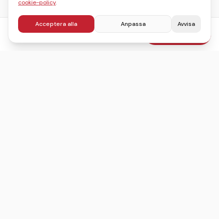
cookie-policy
.
Acceptera alla
Anpassa
Avvisa
fr.
595
kr
Boka julbord
/pers
Sveriges ledande sajt för att hitta, jämföra och boka
julbord.
©
2026
Julbordskollen
Villkor