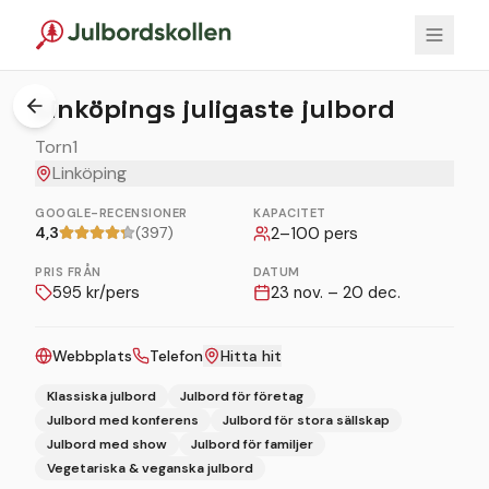
1
/
5
Linköpings juligaste julbord
Torn1
Linköping
GOOGLE-RECENSIONER
KAPACITET
4,3
(397)
2
–
100
pers
PRIS FRÅN
DATUM
595
kr/pers
23 nov. – 20 dec.
Webbplats
Telefon
Hitta hit
Klassiska julbord
Julbord för företag
Julbord med konferens
Julbord för stora sällskap
Julbord med show
Julbord för familjer
Vegetariska & veganska julbord