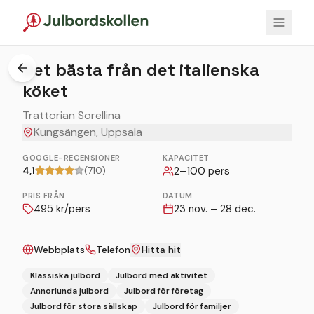
1
/
7
Det bästa från det italienska
köket
Trattorian Sorellina
Kungsängen, Uppsala
GOOGLE-RECENSIONER
KAPACITET
4,1
(710)
2
–
100
pers
PRIS FRÅN
DATUM
495
kr/pers
23 nov. – 28 dec.
Webbplats
Telefon
Hitta hit
Klassiska julbord
Julbord med aktivitet
Annorlunda julbord
Julbord för företag
Julbord för stora sällskap
Julbord för familjer