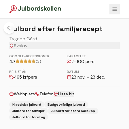
Julbord efter familjerecept
Tygebo Gård
Svalöv
GOOGLE-RECENSIONER
KAPACITET
4,7
(3)
2
–
100
pers
PRIS FRÅN
DATUM
465
kr/pers
23 nov. – 23 dec.
Webbplats
Telefon
Hitta hit
Klassiska julbord
Budgetvänliga julbord
Julbord för familjer
Julbord för stora sällskap
Julbord för företag