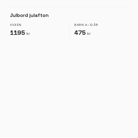
Julbord julafton
VUXEN
BARN
4–12 ÅR
1195
475
kr
kr