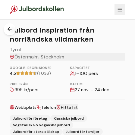
1
/
5
Julbord inspiration från
norrländska vildmarken
Tyrol
Östermalm, Stockholm
GOOGLE-RECENSIONER
KAPACITET
4,5
(1 036)
1
–
100
pers
PRIS FRÅN
DATUM
995
kr/pers
27 nov. – 24 dec.
Webbplats
Telefon
Hitta hit
Julbord för företag
Klassiska julbord
Vegetariska & veganska julbord
Julbord för stora sällskap
Julbord för familjer