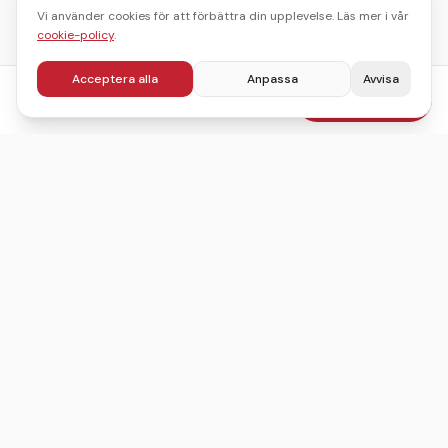
Vi använder cookies för att förbättra din upplevelse. Läs mer i vår
cookie-policy
.
Acceptera alla
Anpassa
Avvisa
fr.
995
kr
Boka julbord
/pers
Sveriges ledande sajt för att hitta, jämföra och boka
julbord.
©
2026
Julbordskollen
Villkor