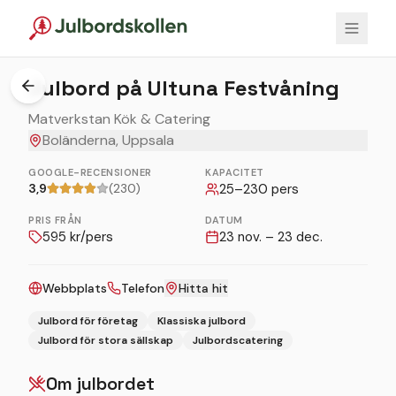
1
/
3
Julbord på Ultuna Festvåning
Matverkstan Kök & Catering
Boländerna, Uppsala
GOOGLE-RECENSIONER
KAPACITET
3,9
(230)
25
–
230
pers
PRIS FRÅN
DATUM
595
kr/pers
23 nov. – 23 dec.
Webbplats
Telefon
Hitta hit
Julbord för företag
Klassiska julbord
Julbord för stora sällskap
Julbordscatering
Om julbordet