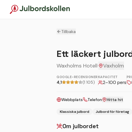
Tillbaka
Ett läckert julbor
Waxholms Hotell
·
Vaxholm
GOOGLE-RECENSIONER
KAPACITET
PR
4,1
(1 105)
2
–
100
pers
Webbplats
Telefon
Hitta hit
Klassiska julbord
Julbord för företag
Om julbordet