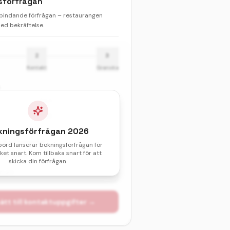
sförfrågan
 bindande förfrågan – restaurangen
d bekräftelse.
2
3
Kontakt
Granska
Barn
kningsförfrågan
2026
& sittningstid *
bord lanserar bokningsförfrågan för
et snart. Kom tillbaka snart för att
val av datum och tid.
skicka din förfrågan.
atum
ätt till kontaktuppgifter →