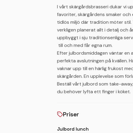
I vårt skärgårdsbrasseri dukar vi up
favoriter, skärgårdens smaker och en
tidlös miljö där tradition möter s
verkligen planerat allt i detalj och
uppbyggt i sju traditionsenliga serv
till och med får egna rum.
Efter julbordsmiddagen väntar en a
perfekta avslutningen på kvällen. 
vaknar upp till en härlig frukost me
skärgården. En upplevelse som förl
Beställ vårt julbord som take-away,
du behöver lyfta ett finger i köket.
Priser
Julbord lunch