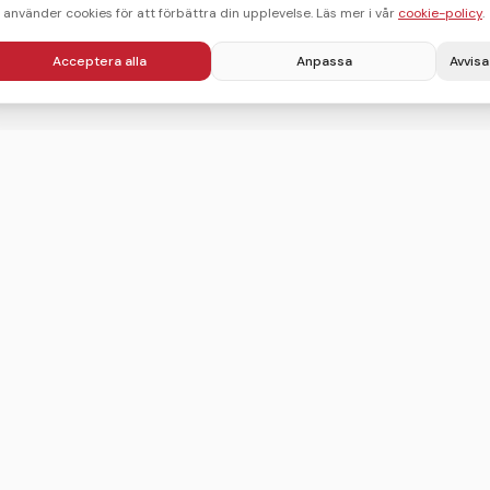
i använder cookies för att förbättra din upplevelse. Läs mer i vår
cookie-policy
.
Acceptera alla
Anpassa
Avvisa
Villkor
Integritetspolicy
Användarvillkor
Cookie-policy
Sitemap