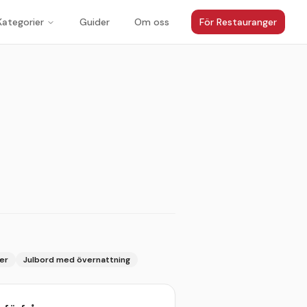
Kategorier
Guider
Om oss
För Restauranger
1
/
3
jer
Julbord med övernattning