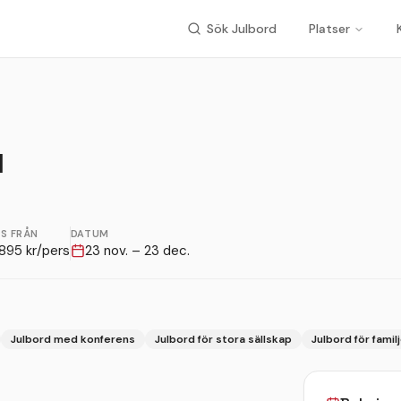
Sök Julbord
Platser
d
IS FRÅN
DATUM
895
kr/pers
23 nov. – 23 dec.
Julbord med konferens
Julbord för stora sällskap
Julbord för famil