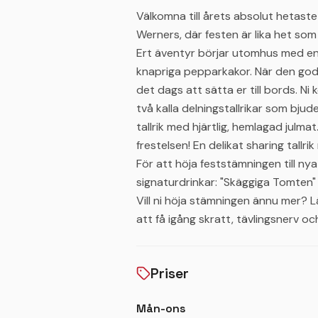
Välkomna till årets absolut hetaste 
Werners, där festen är lika het som 
Ert äventyr börjar utomhus med e
knapriga pepparkakor. När den goda 
det dags att sätta er till bords. Ni
två kalla delningstallrikar som bju
tallrik med hjärtlig, hemlagad julma
frestelsen! En delikat sharing tallri
För att höja feststämningen till ny
signaturdrinkar: "Skäggiga Tomten"
Vill ni höja stämningen ännu mer? Läg
att få igång skratt, tävlingsnerv och 
Priser
Mån-ons