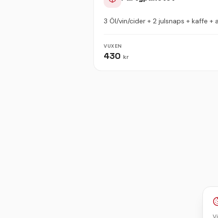
3 Öl/vin/cider + 2 julsnaps + kaffe +
VUXEN
430
kr
V