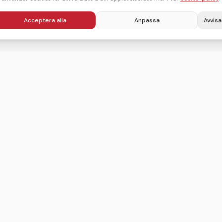
Acceptera alla
Anpassa
Avvisa
Villkor
Integritetspolicy
Användarvillkor
Cookie-policy
Sitemap