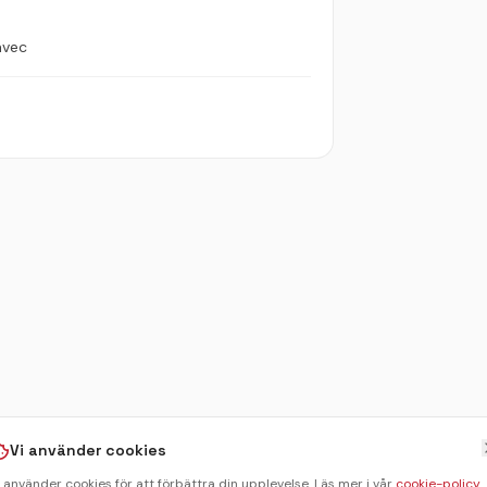
 avec
Vi använder cookies
i använder cookies för att förbättra din upplevelse. Läs mer i vår
cookie-policy
.