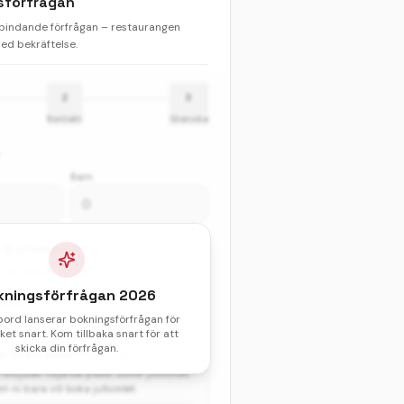
sförfrågan
 bindande förfrågan – restaurangen
d bekräftelse.
2
3
Kontakt
Granska
Barn
& sittningstid *
val av datum och tid.
kningsförfrågan
2026
atum
bord lanserar bokningsförfrågan för
et snart. Kom tillbaka snart för att
skicka din förfrågan.
gga till ett paket?
(valfritt)
erbjuder följande paket utöver julbordet.
 ni bara vill boka julbordet.