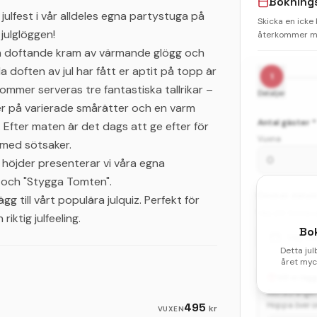
Bokning
julfest i vår alldeles egna partystuga på
Skicka en icke
julglöggen!​
återkommer me
n doftande kram av värmande glögg och
doften av jul har fått er aptit på topp är
1
 kommer serveras tre fantastiska tallrikar –
Detaljer
der på varierade smårätter och en varm
Antal gäster *
t. Efter maten är det dags att ge efter för
Vuxna
k med sötsaker.
a höjder presenterar vi våra egna
 och "Stygga Tomten".​
Önskat datum 
g till vårt populära julquiz. Perfekt för
Välj ditt första
riktig julfeeling.
Bo
Välj d
Detta jul
året myck
Vill ni lä
Restaurangen 
495
Hoppa över om
kr
VUXEN