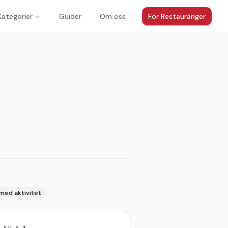
Kategorier
Guider
Om oss
För Restauranger
med aktivitet