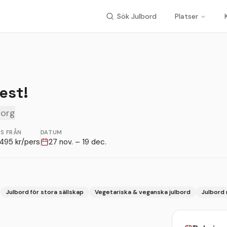
Sök Julbord
Platser
est!
borg
IS FRÅN
DATUM
495
kr/pers
27 nov. – 19 dec.
Julbord för stora sällskap
Vegetariska & veganska julbord
Julbord 