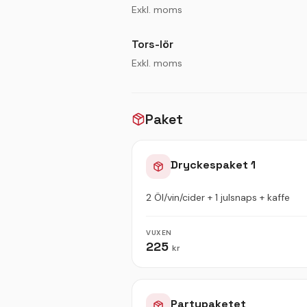
Exkl. moms
Tors-lör
Exkl. moms
Paket
Dryckespaket 1
2 Öl/vin/cider + 1 julsnaps + kaffe
VUXEN
225
kr
Partypaketet