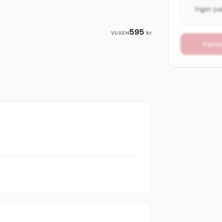
595
kr
VUXEN
Forts