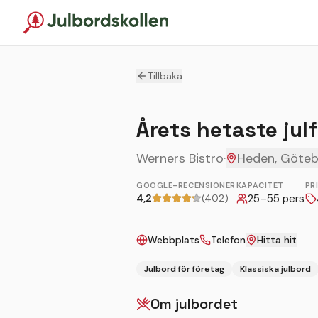
Tillbaka
Årets hetaste julf
Werners Bistro
·
Heden, Göte
GOOGLE-RECENSIONER
KAPACITET
PR
4,2
(402)
25
–
55
pers
Webbplats
Telefon
Hitta hit
Julbord för företag
Klassiska julbord
Om julbordet