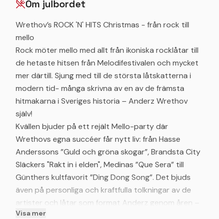
Om julbordet
Wrethov’s ROCK 'N' HITS Christmas - från rock till
mello
Rock möter mello med allt från ikoniska rocklåtar till
de hetaste hitsen från Melodifestivalen och mycket
mer därtill. Sjung med till de största låtskatterna i
modern tid- många skrivna av en av de främsta
hitmakarna i Sveriges historia – Anderz Wrethov
själv!
Kvällen bjuder på ett rejält Mello-party där
Wrethovs egna succéer får nytt liv: från Hasse
Anderssons ”Guld och gröna skogar”, Brandsta City
Släckers "Rakt in i elden", Medinas ”Que Sera” till
Günthers kultfavorit ”Ding Dong Song”. Det bjuds
även på personliga och kraftfulla tolkningar av de
artister och låtar som format Anderz genom åren –
Visa mer
bland annat ikoniska Bryan Adams-klassiker som