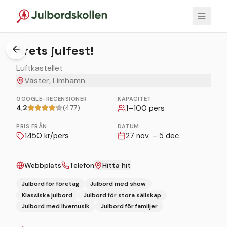
1
/
5
Årets julfest!
Luftkastellet
Väster, Limhamn
GOOGLE-RECENSIONER
KAPACITET
4,2
(477)
1
–
100
pers
PRIS FRÅN
DATUM
1450
kr/pers
27 nov. – 5 dec.
Webbplats
Telefon
Hitta hit
Julbord för företag
Julbord med show
Klassiska julbord
Julbord för stora sällskap
Julbord med livemusik
Julbord för familjer